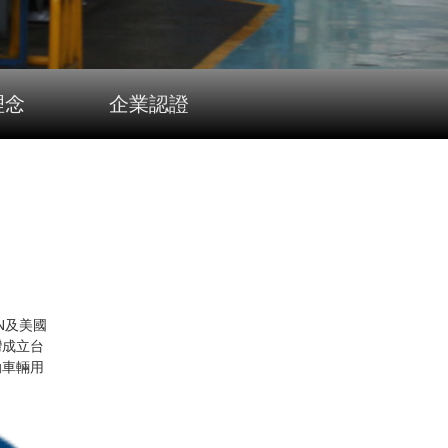
理念
企業認證
N及美國
灣成立台
動車輛用
。