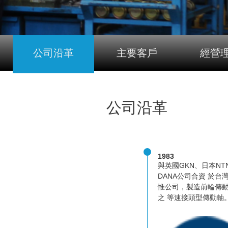
公司沿革
主要客戶
經營
公司沿革
1983
與英國GKN、日本NT
DANA公司合資 於台
惟公司，製造前輪傳
之 等速接頭型傳動軸