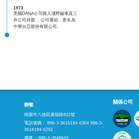
1973
美國DANA公司購入淺野齒車及三
井公司持股 ，公司重組，更名為
中華台亞股份有限公司。
關係公司
聯繫
桃園市八德區廣福路822號
電話號碼
： 886-3-3616184-6304 886-3-
3616184-6292
傳真
： 886-3-3648655